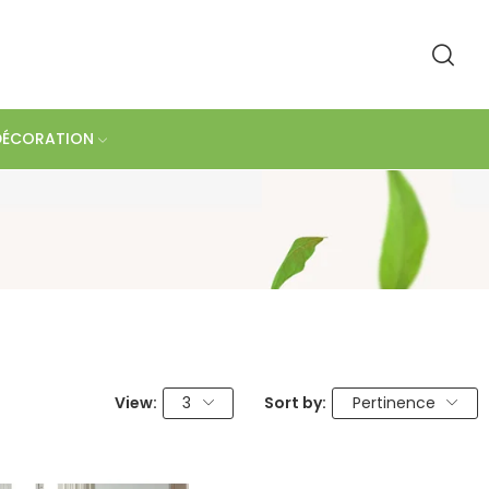
DÉCORATION
View:
3
Sort by:
Pertinence