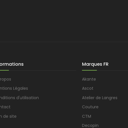
formations
Marques FR
propos
Akante
ntions Légales
Ascot
ditions d'utilisation
Atelier de Langres
ntact
Couture
n de site
CTM
Decopin