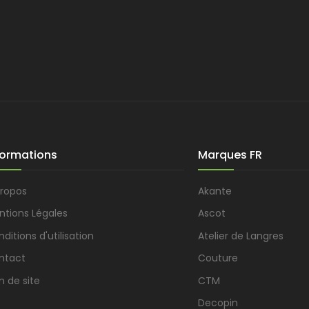
formations
Marques FR
propos
Akante
ntions Légales
Ascot
ditions d'utilisation
Atelier de Langres
ntact
Couture
n de site
CTM
Decopin