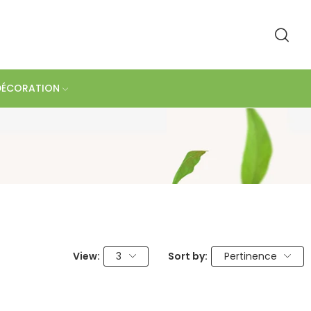
DÉCORATION
View:
3
Sort by:
Pertinence