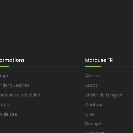
formations
Marques FR
propos
Akante
ntions Légales
Ascot
ditions d'utilisation
Atelier de Langres
ntact
Couture
n de site
CTM
Decopin