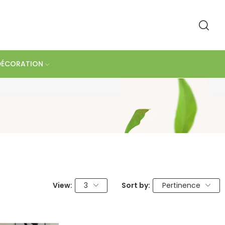
DÉCORATION
View:
3
Sort by:
Pertinence