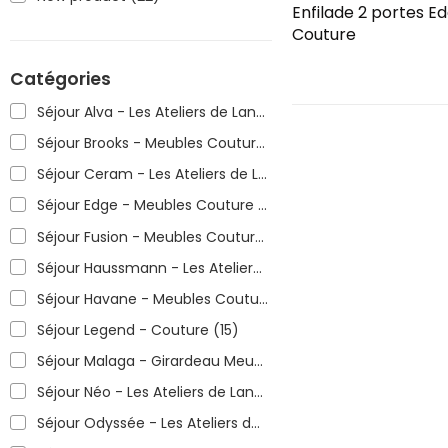
Enfilade 2 portes E
Couture
Catégories
Séjour Alva - Les Ateliers de Langres
(15)
Séjour Brooks - Meubles Couture
(10)
Séjour Ceram - Les Ateliers de Langres
(13)
Séjour Edge - Meubles Couture
(13)
Séjour Fusion - Meubles Couture
(10)
Séjour Haussmann - Les Ateliers de Langres
(14)
Séjour Havane - Meubles Couture
(10)
Séjour Legend - Couture
(15)
Séjour Malaga - Girardeau Meubles
(10)
Séjour Néo - Les Ateliers de Langres
(15)
Séjour Odyssée - Les Ateliers de Langres
(13)