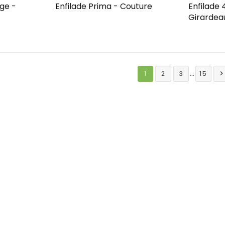
dge -
Enfilade Prima - Couture
Enfilade 
Girardea
…
1
2
3
15