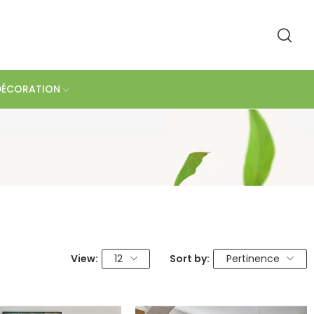
DÉCORATION
View:
12
Sort by:
Pertinence