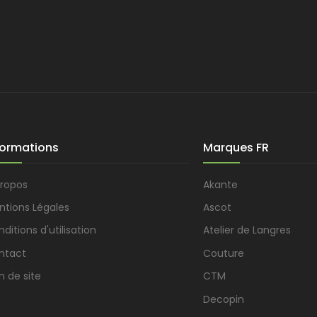
formations
Marques FR
propos
Akante
ntions Légales
Ascot
ditions d'utilisation
Atelier de Langres
ntact
Couture
n de site
CTM
Decopin