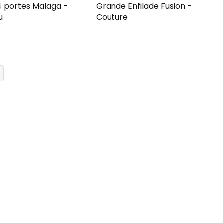
4 portes Malaga -
Grande Enfilade Fusion -
u
Couture
