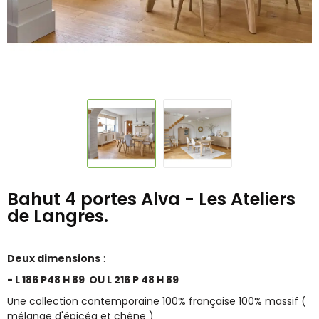
Bahut 4 portes Alva - Les Ateliers
de Langres.
Deux dimensions
:
- L 186 P48 H 89 OU L 216 P 48 H 89
Une collection contemporaine 100% française 100% massif (
mélange d'épicéa et chêne )