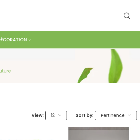
DÉCORATION
uture
View:
12
Sort by:
Pertinence