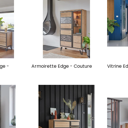
dge -
Armoirette Edge - Couture
Vitrine E