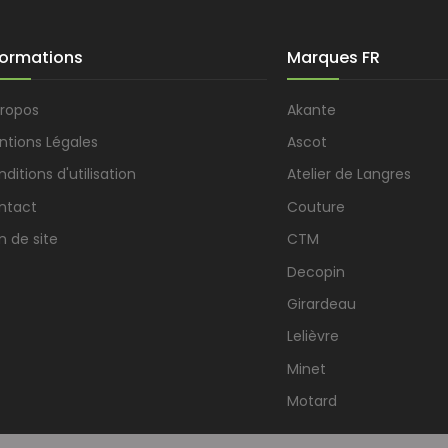
formations
Marques FR
propos
Akante
ntions Légales
Ascot
ditions d'utilisation
Atelier de Langres
ntact
Couture
n de site
CTM
Decopin
Girardeau
Lelièvre
Minet
Motard