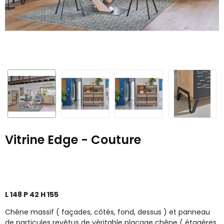
Vitrine Edge - Couture
L 148 P 42 H 155
Chêne massif ( façades, côtés, fond, dessus ) et panneau
de particules revêtus de véritable placage chêne ( étagères,