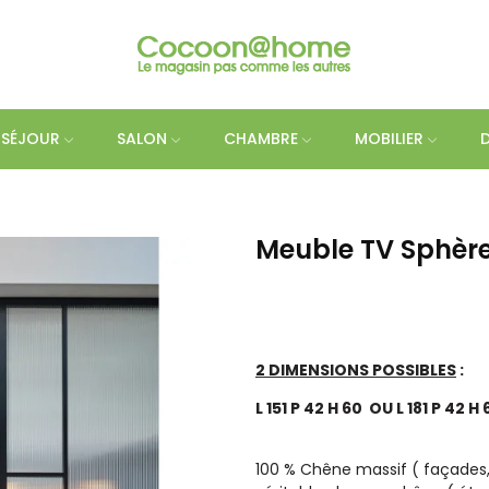
SÉJOUR
SALON
CHAMBRE
MOBILIER
Meuble TV Sphère
2 DIMENSIONS POSSIBLES
:
L 151 P 42 H 60 OU L 181 P 42 H 
100 % Chêne massif ( façades,