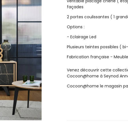
véritable placage chêne ( étag
façades
2 portes coulissantes ( 1 gran
Options :
- Eclairage Led
Plusieurs teintes possibles ( b
Fabrication française - Meubl
Venez découvrir cette collec
Cocoon@home à Seynod Annec
Cocoon@home le magasin pas