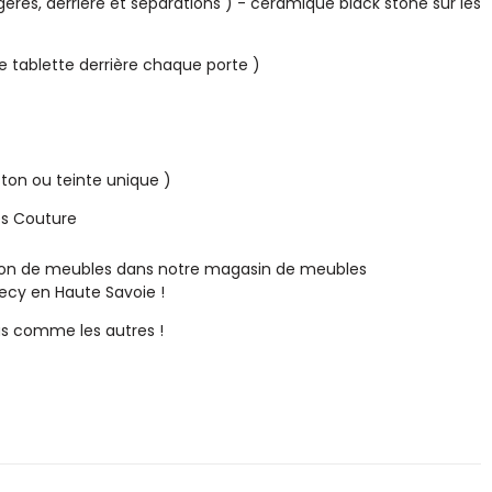
ères, derrière et séparations ) - céramique black stone sur les
de tablette derrière chaque porte )
i-ton ou teinte unique )
es Couture
tion de meubles dans notre magasin de meubles
y en Haute Savoie !
 comme les autres !