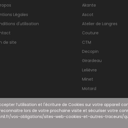
propos
Akante
ntions Légales
Ascot
ditions d'utilisation
Atelier de Langres
ntact
Couture
n de site
CTM
Decopin
Girardeau
Lelièvre
Minet
Motard
cepter l’utilisation et l'écriture de Cookies sur votre appareil 
 reconnaitre lors de votre prochaine visite et sécuriser votre con
nil.fr/vos-obligations/sites-web-cookies-et-autres-traceurs/qu