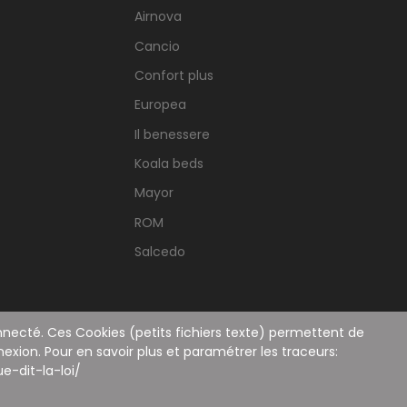
Airnova
Cancio
Confort plus
Europea
Il benessere
Koala beds
Mayor
ROM
Salcedo
connecté. Ces Cookies (petits fichiers texte) permettent de
nexion. Pour en savoir plus et paramétrer les traceurs:
e-dit-la-loi/