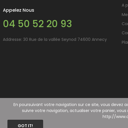
A 
Appelez Nous
Me
04 50 52 20 93
Con
Co
Addresse: 30 Rue de la vallée Seynod 74600 Annecy
Pla
En poursuivant votre navigation sur ce site, vous devez ac
suivre votre navigation, actualiser votre panier, vous
http://www.c
Copyright 2025 © Annecy Web Design. Tous droits réservés.
GOT IT!