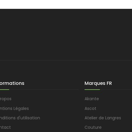
formations
Marques FR
propos
Akante
ntions Légales
Ascot
ditions d'utilisation
Atelier de Langres
ntact
Couture