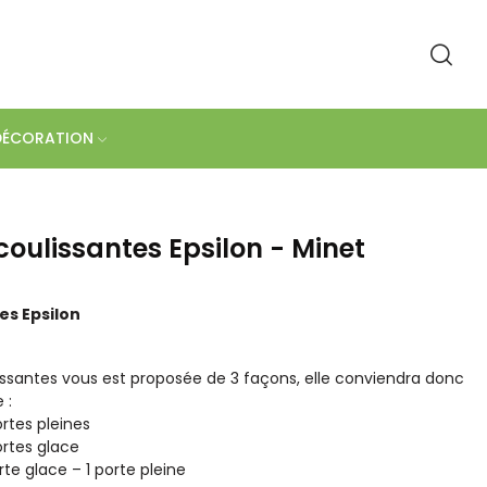
DÉCORATION
coulissantes Epsilon - Minet
es Epsilon
lissantes vous est proposée de 3 façons, elle conviendra donc
 :
ortes pleines
ortes glace
rte glace – 1 porte pleine