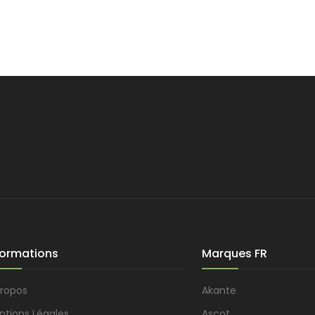
formations
Marques FR
propos
Akante
ntions Légales
Ascot