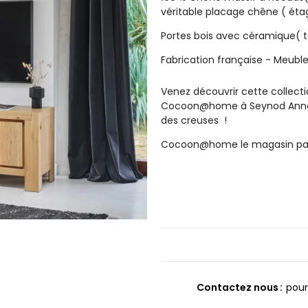
véritable placage chêne ( étag
Portes bois avec céramique( ta
Fabrication française - Meubl
Venez découvrir cette collec
Cocoon@home à Seynod Annecy 
des creuses !
Cocoon@home le magasin pas
Contactez nous
pour