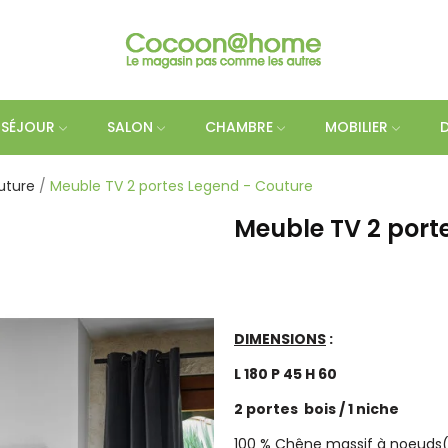
SÉJOUR
SALON
CHAMBRE
MOBILIER
uture
Meuble TV 2 portes Legend - Couture
Meuble TV 2 port
DIMENSIONS
:
L 180 P 45 H 60
2 portes bois / 1 niche
100 % Chêne massif à noeuds( 