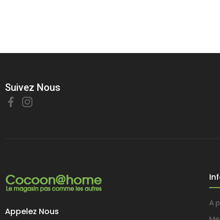
Suivez Nous
In
A 
Appelez Nous
Me