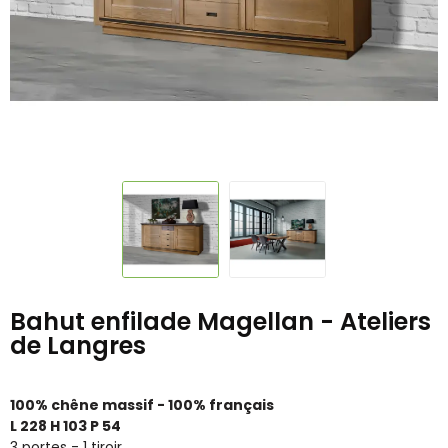
Bahut enfilade Magellan - Ateliers
de Langres
100% chêne massif - 100% français
L 228 H 103 P 54
3 portes - 1 tiroir