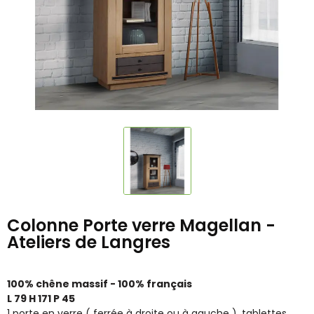
Colonne Porte verre Magellan -
Ateliers de Langres
100% chêne massif - 100% français
L 79 H 171 P 45
1 porte en verre ( ferrée à droite ou à gauche ), tablettes