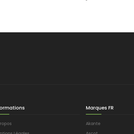
formations
Marques FR
propos
Akante
ntions Légales
Ascot