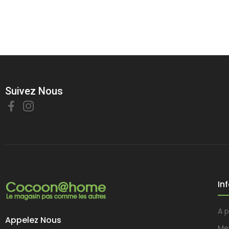
Suivez Nous
In
A 
Appelez Nous
Me