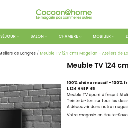
SÉJOUR
SALON
CHAMBRE
MOBILIER
Ateliers de Langres
Meuble TV 124 cms Magellan - Ateliers de L
Meuble TV 124 cm
100% chêne massif - 100% f
L 124 H 61 P 45
Meuble TV épuré à l'esprit Atelier
Teinte bi-ton sur tous les dess
A découvrir dans notre maga
Votre magasin en Haute-Savoi