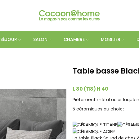
SÉJOUR
SALON
CHAMBRE
MOBILIER
Table basse Blac
L 80 (118) H 40
Piètement métal acier laqué n
5 céramiques au choix :
La table Black Squad de chez A