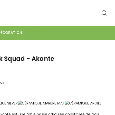
DÉCORATION
k Squad - Akante
oir
kante est une table basse articulée constituée de trois