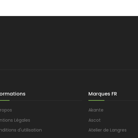
formations
Marques FR
propos
Akante
ntions Légales
Ascot
ditions d'utilisation
Atelier de Langres