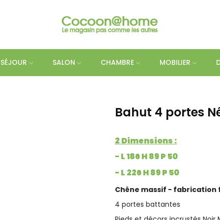
SÉJOUR
SALON
CHAMBRE
MOBILIER
Bahut 4 portes Né
2 Dimensions :
- L 186 H 89 P 50
- L 226 H 89 P 50
Chêne massif - fabrication 
4 portes battantes
Pieds et décors incrustés Noir