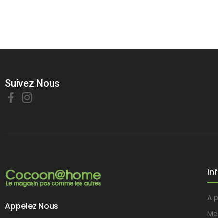
Suivez Nous
In
A 
Appelez Nous
Me