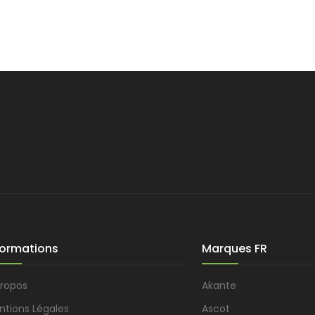
formations
Marques FR
propos
Akante
ntions Légales
Ascot