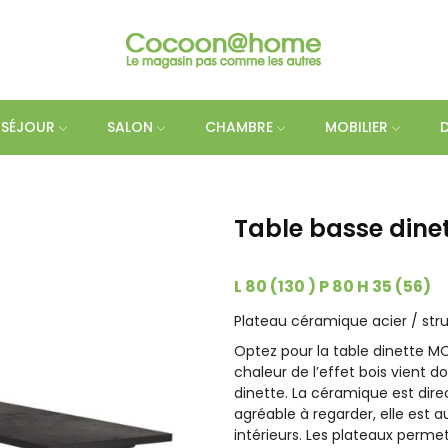
SÉJOUR
SALON
CHAMBRE
MOBILIER
Table basse dine
L 80 (130 ) P 80 H 35 (56)
Plateau céramique acier / st
Optez pour la table dinette M
chaleur de l’effet bois vient 
dinette. La céramique est dir
agréable à regarder, elle est 
intérieurs. Les plateaux perme