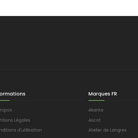
formations
Marques FR
propos
Akante
ntions Légales
Ascot
ditions d'utilisation
Atelier de Langres