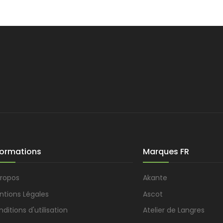
formations
Marques FR
propos
Akante
ntions Légales
Ascot
ditions d'utilisation
Atelier de Langres