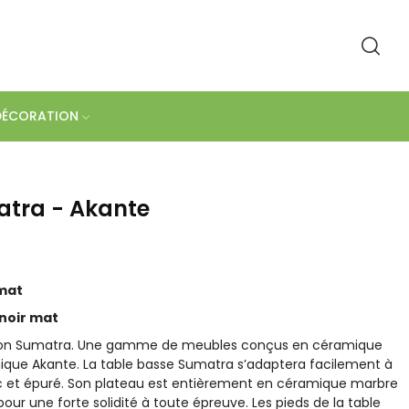
DÉCORATION
atra - Akante
 mat
noir mat
ction Sumatra. Une gamme de meubles conçus en céramique
mique Akante. La table basse Sumatra s’adaptera facilement à
ic et épuré. Son plateau est entièrement en céramique marbre
pour une forte solidité à toute épreuve. Les pieds de la table