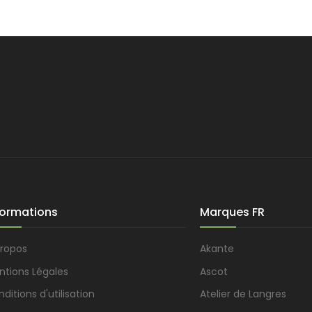
formations
Marques FR
propos
Akante
ntions Légales
Ascot
ditions d'utilisation
Atelier de Langres