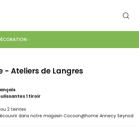
DÉCORATION
- Ateliers de Langres
rançais
lissantes 1 tiroir
 ou 2 teintes
 découvrir dans notre magasin Cocoon@home Annecy Seynod