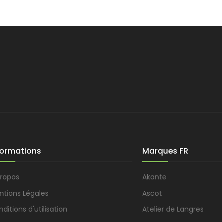
formations
Marques FR
propos
Akante
ntions Légales
Ascot
ditions d'utilisation
Atelier de Langres