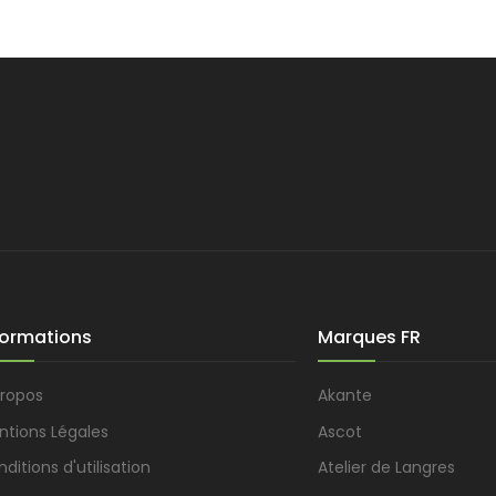
formations
Marques FR
propos
Akante
ntions Légales
Ascot
ditions d'utilisation
Atelier de Langres