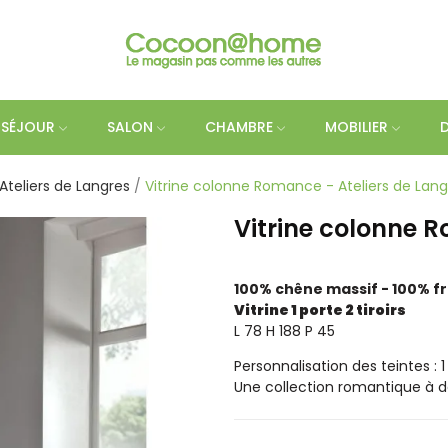
SÉJOUR
SALON
CHAMBRE
MOBILIER
Ateliers de Langres
Vitrine colonne Romance - Ateliers de Lang
Vitrine colonne R
100% chêne massif - 100% f
Vitrine 1 porte 2 tiroirs
L 78 H 188 P 45
Personnalisation des teintes : 1
Une collection romantique à